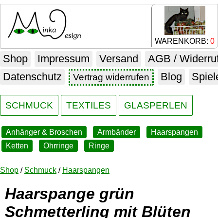
WARENKORB:
0
Shop
Impressum
Versand
AGB / Widerru
Datenschutz
Blog
Spiel
Vertrag widerrufen
SCHMUCK
TEXTILES
GLASPERLEN
Anhänger & Broschen
Armbänder
Haarspangen
Ketten
Ohrringe
Ringe
Shop
/
Schmuck
/
Haarspangen
Haarspange grün
Schmetterling mit Blüten