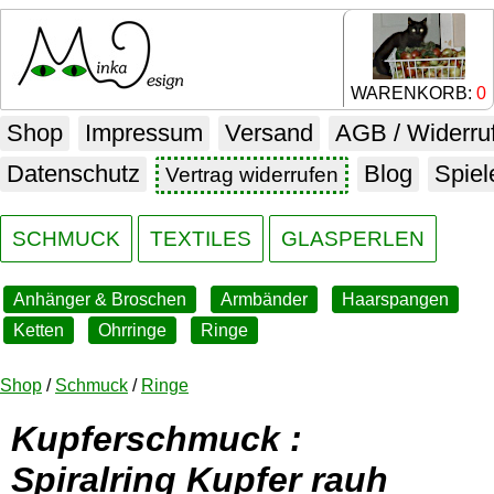
WARENKORB:
0
Shop
Impressum
Versand
AGB / Widerru
Datenschutz
Blog
Spiel
Vertrag widerrufen
SCHMUCK
TEXTILES
GLASPERLEN
Anhänger & Broschen
Armbänder
Haarspangen
Ketten
Ohrringe
Ringe
Shop
/
Schmuck
/
Ringe
Kupferschmuck :
Spiralring Kupfer rauh