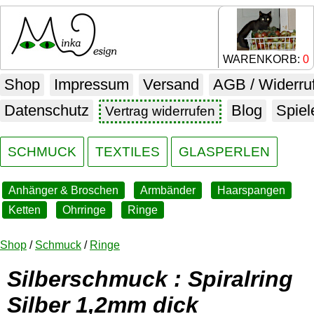
WARENKORB:
0
Shop
Impressum
Versand
AGB / Widerru
Datenschutz
Blog
Spiel
Vertrag widerrufen
SCHMUCK
TEXTILES
GLASPERLEN
Anhänger & Broschen
Armbänder
Haarspangen
Ketten
Ohrringe
Ringe
Shop
/
Schmuck
/
Ringe
Silberschmuck : Spiralring
Silber 1,2mm dick