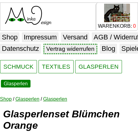
WARENKORB:
0
Shop
Impressum
Versand
AGB / Widerru
Datenschutz
Blog
Spiel
Vertrag widerrufen
SCHMUCK
TEXTILES
GLASPERLEN
Glasperlen
Shop
/
Glasperlen
/
Glasperlen
Glasperlenset Blümchen
Orange