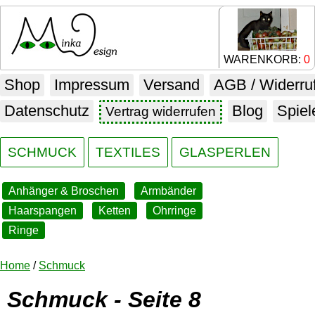
WARENKORB:
0
Shop
Impressum
Versand
AGB / Widerru
Datenschutz
Blog
Spiel
Vertrag widerrufen
SCHMUCK
TEXTILES
GLASPERLEN
Anhänger & Broschen
Armbänder
Haarspangen
Ketten
Ohrringe
Ringe
Home
/
Schmuck
Schmuck - Seite 8