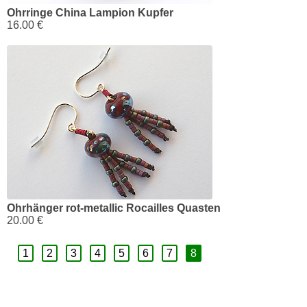
Ohrringe China Lampion Kupfer
16.00 €
Ohrhänger rot-metallic Rocailles Quasten
20.00 €
1
2
3
4
5
6
7
8