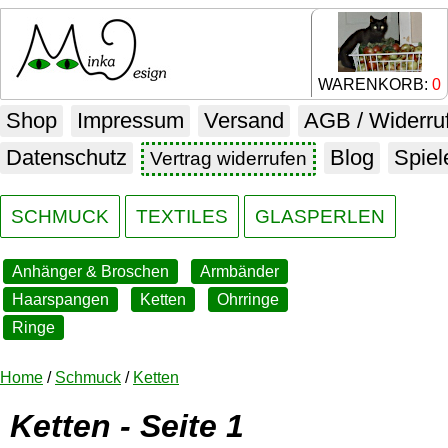
WARENKORB:
0
Shop
Impressum
Versand
AGB / Widerru
Datenschutz
Blog
Spiel
Vertrag widerrufen
SCHMUCK
TEXTILES
GLASPERLEN
Anhänger & Broschen
Armbänder
Haarspangen
Ketten
Ohrringe
Ringe
Home
/
Schmuck
/
Ketten
Ketten - Seite 1